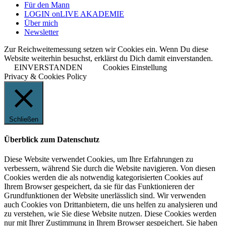
Für den Mann
LOGIN onLIVE AKADEMIE
Über mich
Newsletter
Zur Reichweitemessung setzen wir Cookies ein. Wenn Du diese
Website weiterhin besuchst, erklärst du Dich damit einverstanden.
EINVERSTANDEN
Cookies Einstellung
Privacy & Cookies Policy
Schließen
Überblick zum Datenschutz
Diese Website verwendet Cookies, um Ihre Erfahrungen zu
verbessern, während Sie durch die Website navigieren. Von diesen
Cookies werden die als notwendig kategorisierten Cookies auf
Ihrem Browser gespeichert, da sie für das Funktionieren der
Grundfunktionen der Website unerlässlich sind. Wir verwenden
auch Cookies von Drittanbietern, die uns helfen zu analysieren und
zu verstehen, wie Sie diese Website nutzen. Diese Cookies werden
nur mit Ihrer Zustimmung in Ihrem Browser gespeichert. Sie haben