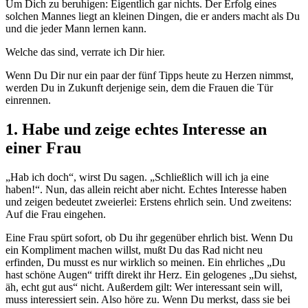
Um Dich zu beruhigen: Eigentlich gar nichts. Der Erfolg eines
solchen Mannes liegt an kleinen Dingen, die er anders macht als Du
und die jeder Mann lernen kann.
Welche das sind, verrate ich Dir hier.
Wenn Du Dir nur ein paar der fünf Tipps heute zu Herzen nimmst,
werden Du in Zukunft derjenige sein, dem die Frauen die Tür
einrennen.
1. Habe und zeige echtes Interesse an
einer Frau
„Hab ich doch“, wirst Du sagen. „Schließlich will ich ja eine
haben!“. Nun, das allein reicht aber nicht. Echtes Interesse haben
und zeigen bedeutet zweierlei: Erstens ehrlich sein. Und zweitens:
Auf die Frau eingehen.
Eine Frau spürt sofort, ob Du ihr gegenüber ehrlich bist. Wenn Du
ein Kompliment machen willst, mußt Du das Rad nicht neu
erfinden, Du musst es nur wirklich so meinen. Ein ehrliches „Du
hast schöne Augen“ trifft direkt ihr Herz. Ein gelogenes „Du siehst,
äh, echt gut aus“ nicht. Außerdem gilt: Wer interessant sein will,
muss interessiert sein. Also höre zu. Wenn Du merkst, dass sie bei