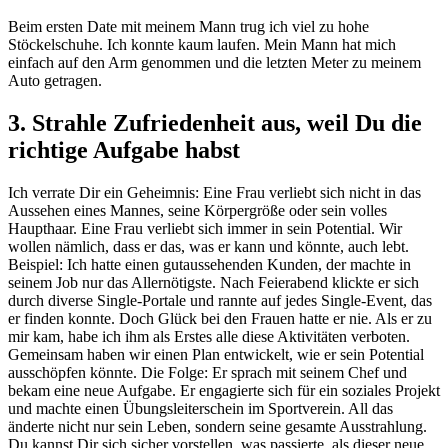
Beim ersten Date mit meinem Mann trug ich viel zu hohe
Stöckelschuhe. Ich konnte kaum laufen. Mein Mann hat mich
einfach auf den Arm genommen und die letzten Meter zu meinem
Auto getragen.
3. Strahle Zufriedenheit aus, weil Du die
richtige Aufgabe habst
Ich verrate Dir ein Geheimnis: Eine Frau verliebt sich nicht in das
Aussehen eines Mannes, seine Körpergröße oder sein volles
Haupthaar. Eine Frau verliebt sich immer in sein Potential. Wir
wollen nämlich, dass er das, was er kann und könnte, auch lebt.
Beispiel: Ich hatte einen gutaussehenden Kunden, der machte in
seinem Job nur das Allernötigste. Nach Feierabend klickte er sich
durch diverse Single-Portale und rannte auf jedes Single-Event, das
er finden konnte. Doch Glück bei den Frauen hatte er nie. Als er zu
mir kam, habe ich ihm als Erstes alle diese Aktivitäten verboten.
Gemeinsam haben wir einen Plan entwickelt, wie er sein Potential
ausschöpfen könnte. Die Folge: Er sprach mit seinem Chef und
bekam eine neue Aufgabe. Er engagierte sich für ein soziales Projekt
und machte einen Übungsleiterschein im Sportverein. All das
änderte nicht nur sein Leben, sondern seine gesamte Ausstrahlung.
Du kannst Dir sich sicher vorstellen, was passierte, als dieser neue