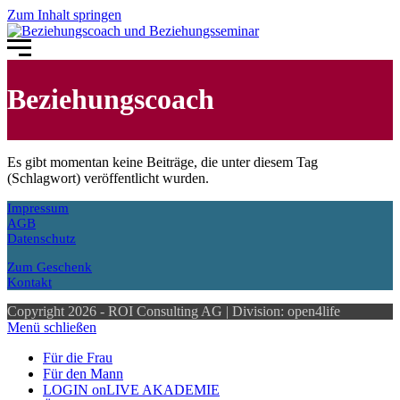
Zum Inhalt springen
Beziehungscoach
Es gibt momentan keine Beiträge, die unter diesem Tag
(Schlagwort) veröffentlicht wurden.
Impressum
AGB
Datenschutz
Zum Geschenk
Kontakt
Copyright 2026 - ROI Consulting AG | Division: open4life
Menü schließen
Für die Frau
Für den Mann
LOGIN onLIVE AKADEMIE