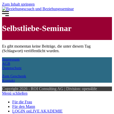
Zum Inhalt springen
Selbstliebe-Seminar
Es gibt momentan keine Beiträge, die unter diesem Tag
(Schlagwort) veröffentlicht wurden.
Impressum
AGB
Datenschutz
Zum Geschenk
Kontakt
Copyright 2026 - ROI Consulting AG | Division: open4life
Menü schließen
Für die Frau
Für den Mann
LOGIN onLIVE AKADEMIE