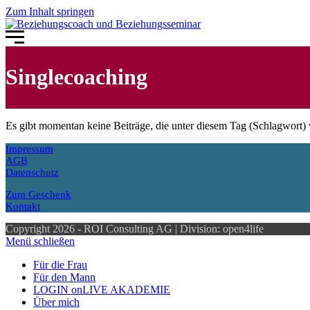
Zum Inhalt springen
Singlecoaching
Es gibt momentan keine Beiträge, die unter diesem Tag (Schlagwort) 
Impressum
AGB
Datenschutz
Zum Geschenk
Kontakt
Copyright 2026 - ROI Consulting AG | Division: open4life
Menü schließen
Für die Frau
Für den Mann
LOGIN onLIVE AKADEMIE
Über mich