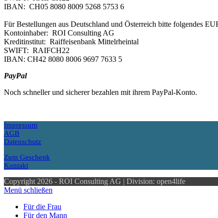
IBAN: CH05 8080 8009 5268 5753 6
Für Bestellungen aus Deutschland und Österreich bitte folgendes 
Kontoinhaber: ROI Consulting AG
Kreditinstitut: Raiffeisenbank Mittelrheintal
SWIFT: RAIFCH22
IBAN: CH42 8080 8006 9697 7633 5
PayPal
Noch schneller und sicherer bezahlen mit ihrem PayPal-Konto.
Impressum
AGB
Datenschutz
Zum Geschenk
Kontakt
Copyright 2026 - ROI Consulting AG | Division: open4life
Menü schließen
Für die Frau
Für den Mann